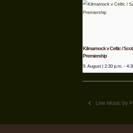
Kilmarnock v Celtic / Scot
Premiership
9. August | 2:30 p.m.
-
4:3
Live Music by P