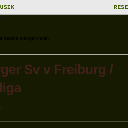
USIK
RESE
gen
t bereits stattgefunden.
er Sv v Freiburg /
liga
m.