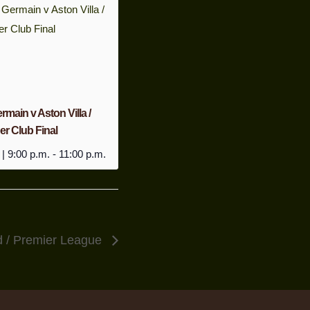
rmain v Aston Villa /
r Club Final
 | 9:00 p.m.
-
11:00 p.m.
d / Premier League