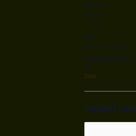
DETAILS
Datum:
10. Mai
Zeit:
3:30 p.m. - 5:30 p.m.
Veranstaltungskatego
rie:
Sport
Related Ver