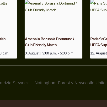
tish
Arsenal v Borussia Dortmund /
Paris St Ge
Club Friendly Match
UEFA Supe
0 p.m.
9. August | 3:00 p.m.
-
5:00 p.m.
12. August
atrizia Sieweck
Nottingham Forest v Newcastle Unite