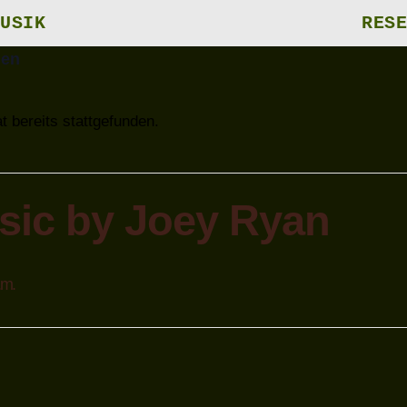
USIK
RESE
gen
t bereits stattgefunden.
sic by Joey Ryan
.m.