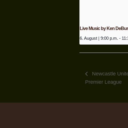
Live Music by Ken DeBu
6. August | 9:00 p.m.
-
11:
Newcastle Unite
Premier League