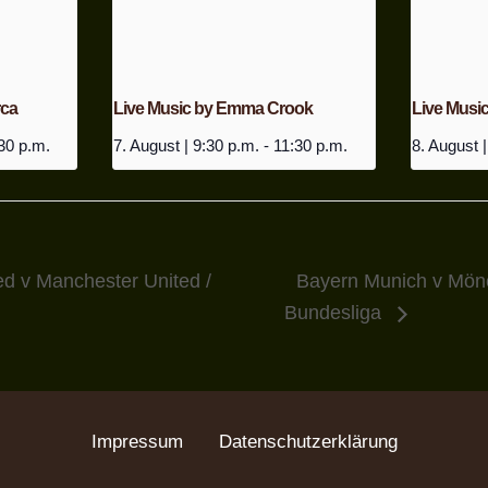
rca
Live Music by Emma Crook
Live Music
30 p.m.
7. August | 9:30 p.m.
-
11:30 p.m.
8. August |
d v Manchester United /
Bayern Munich v Mön
Bundesliga
Impressum
Datenschutzerklärung