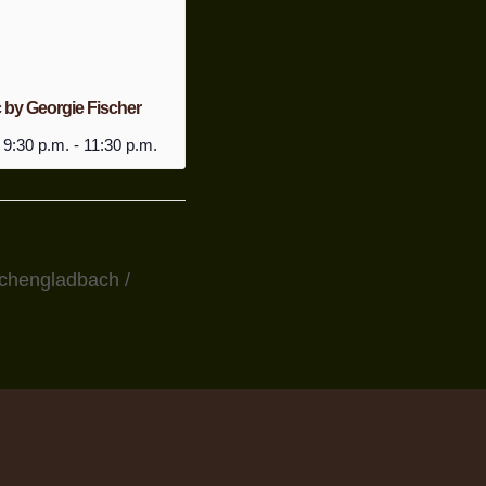
 by Georgie Fischer
 9:30 p.m.
-
11:30 p.m.
chengladbach /