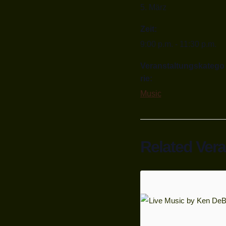
5. März
Zeit:
9:00 p.m. - 11:30 p.m.
Veranstaltungskatego
rie:
Music
Related Ver