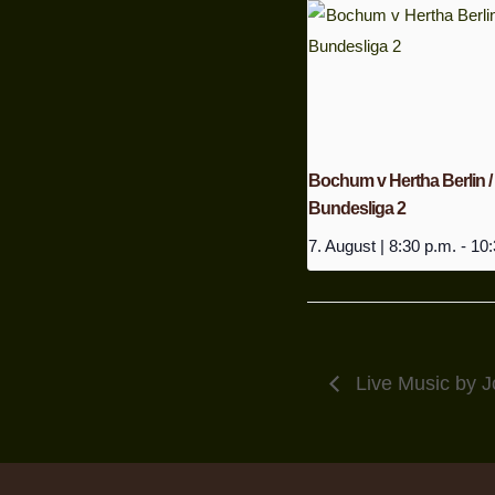
Bochum v Hertha Berlin /
Bundesliga 2
7. August | 8:30 p.m.
-
10:
Live Music by J