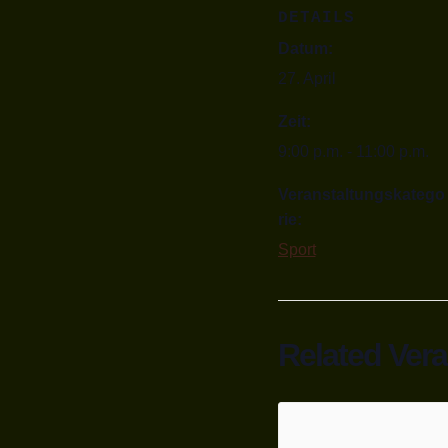
DETAILS
Datum:
27. April
Zeit:
9:00 p.m. - 11:00 p.m.
Veranstaltungskatego
rie:
Sport
Related Ver