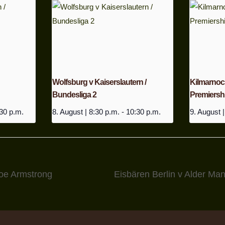
Wolfsburg v Kaiserslautern /
Kilmarnock 
Bundesliga 2
Premiersh
30 p.m.
8. August | 8:30 p.m.
-
10:30 p.m.
9. August |
oe Armstrong
Eisbären Berlin v Alder Ma