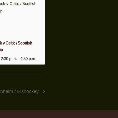
v Celtic / Scottish
ip
 2:30 p.m.
-
4:30 p.m.
nnheim / Eishockey