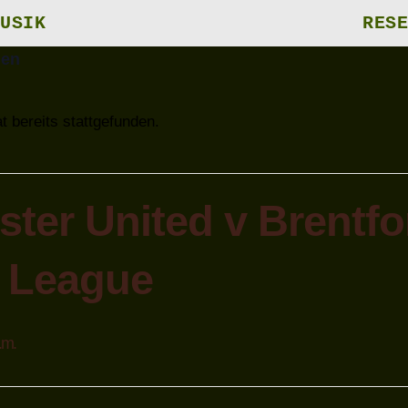
USIK
RESE
gen
t bereits stattgefunden.
ter United v Brentfor
 League
.m.