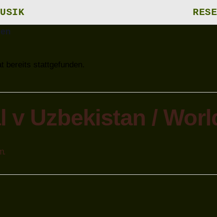
USIK
RESE
gen
t bereits stattgefunden.
l v Uzbekistan / Wor
m.