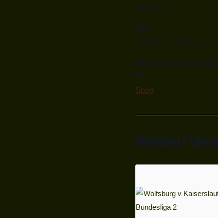
23. Juni
Zeit:
7:00 p.m. - 9:00 p.m.
Veranstaltungskatego
rie:
Sport
Related Ver