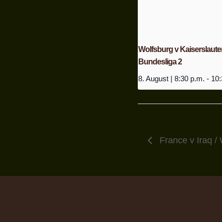
Wolfsburg v Kaiserslauter
Bundesliga 2
8. August | 8:30 p.m.
-
10:
France v Iraq /