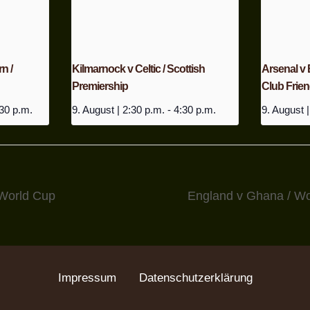
n /
Kilmarnock v Celtic / Scottish
Arsenal v
Premiership
Club Frien
30 p.m.
9. August | 2:30 p.m.
-
4:30 p.m.
9. August |
 World Cup
England v Ghana / W
Impressum
Datenschutzerklärung