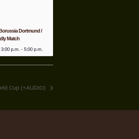
 Borussia Dortmund /
dly Match
 3:00 p.m.
-
5:00 p.m.
orld Cup (+AUDIO)