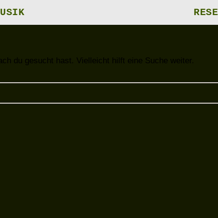
USIK
RESE
ch du gesucht hast. Vielleicht hilft eine Suche weiter.