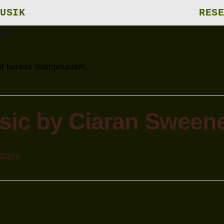
USIK
RESE
gen
t bereits stattgefunden.
sic by Ciaran Sween
30 p.m.