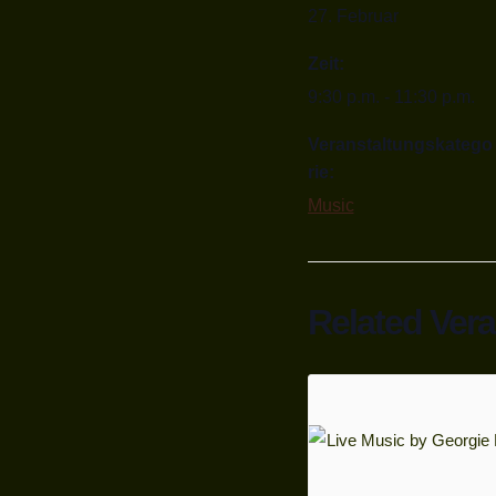
27. Februar
Zeit:
9:30 p.m. - 11:30 p.m.
Veranstaltungskatego
rie:
Music
Related Ver