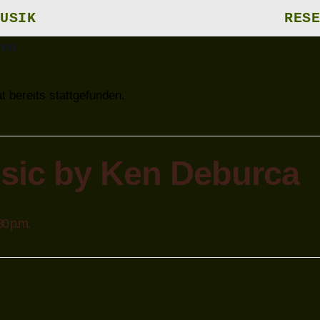
USIK
RESE
gen
t bereits stattgefunden.
sic by Ken Deburca
30 p.m.