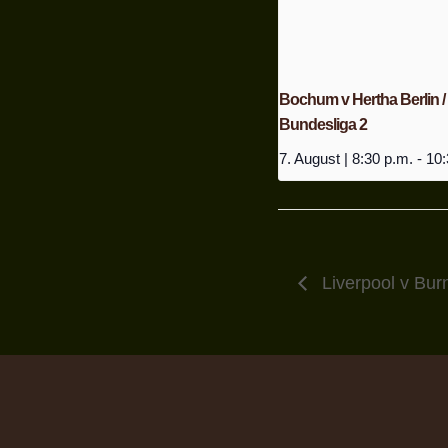
Bochum v Hertha Berlin /
Bundesliga 2
7. August | 8:30 p.m.
-
10:
Liverpool v Bur