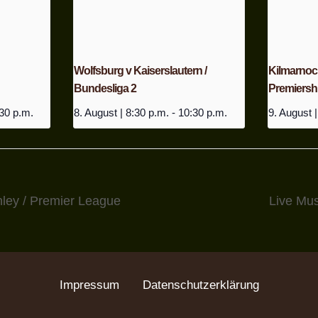
Wolfsburg v Kaiserslautern /
Kilmarnock 
Bundesliga 2
Premiersh
30 p.m.
8. August | 8:30 p.m.
-
10:30 p.m.
9. August |
nley / Premier League
Live Mus
Impressum
Datenschutzerklärung