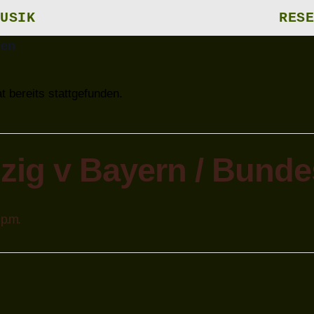
USIK
RESE
gen
t bereits stattgefunden.
zig v Bayern / Bunde
 p.m.