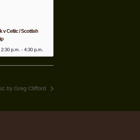
v Celtic / Scottish
ip
 2:30 p.m.
-
4:30 p.m.
ic by Greg Clifford