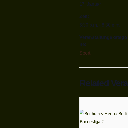
17. Januar
Zeit:
6:30 p.m. - 8:30 p.m.
Veranstaltungskatego
rie:
Sport
Related Ver