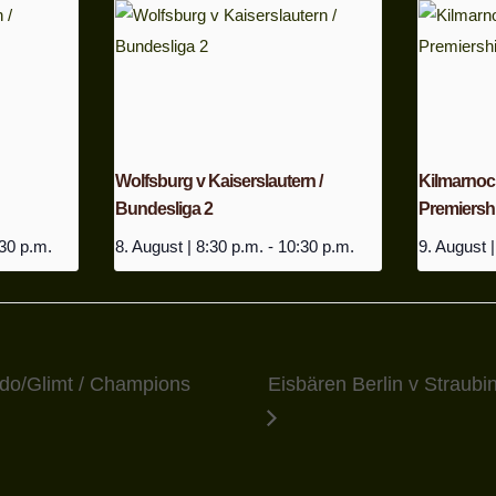
Wolfsburg v Kaiserslautern /
Kilmarnock 
Bundesliga 2
Premiersh
30 p.m.
8. August | 8:30 p.m.
-
10:30 p.m.
9. August |
odo/Glimt / Champions
Eisbären Berlin v Straubi