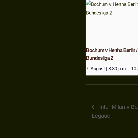
Bochum v Hertha Berlin /
Bundesliga 2
7. August | 8:30 p.m.
-
10:
Inter Milan v B
Legaue