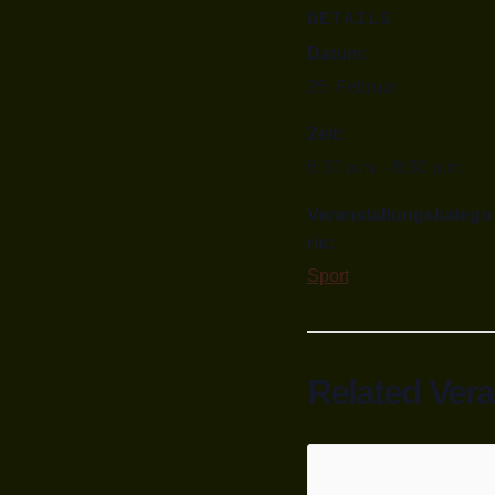
DETAILS
Datum:
25. Februar
Zeit:
6:30 p.m. - 8:30 p.m.
Veranstaltungskatego
rie:
Sport
Related Ver