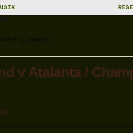
USIK
RESE
gen
t bereits stattgefunden.
d v Atalanta / Cham
0 p.m.