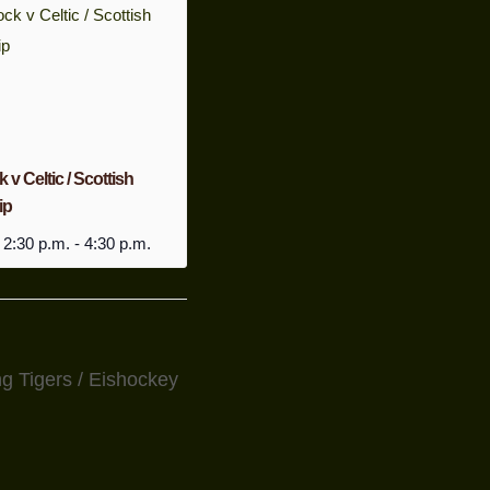
v Celtic / Scottish
ip
 2:30 p.m.
-
4:30 p.m.
ng Tigers / Eishockey