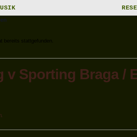
USIK
RESE
gen
t bereits stattgefunden.
g v Sporting Braga / 
m.