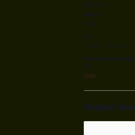
DETAILS
Datum:
7. Mai
Zeit:
9:00 p.m. - 11:00 p.m.
Veranstaltungskatego
rie:
Sport
Related Ver