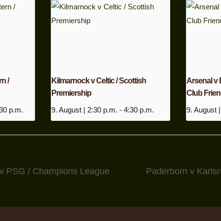
n /
Kilmarnock v Celtic / Scottish
Arsenal v
Premiership
Club Frien
30 p.m.
9. August | 2:30 p.m.
-
4:30 p.m.
9. August |
v PSG / Champions League
Paderborn v Karlsr