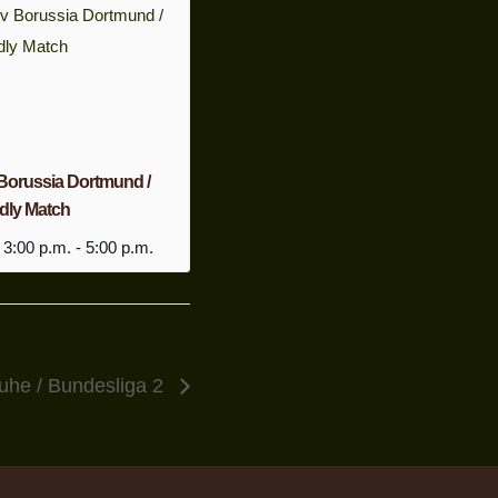
 Borussia Dortmund /
dly Match
 3:00 p.m.
-
5:00 p.m.
uhe / Bundesliga 2