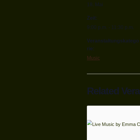
18. Mai
Zeit:
9:00 p.m. - 11:30 p.m.
Veranstaltungskatego
rie:
Music
Related Ver