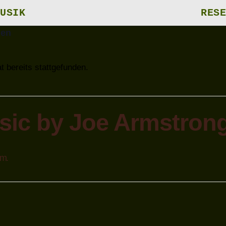
USIK
RESE
gen
t bereits stattgefunden.
sic by Joe Armstron
.m.