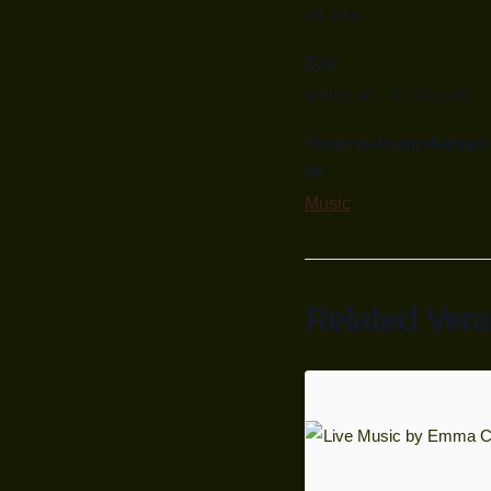
24. Mai
Zeit:
9:00 p.m. - 11:30 p.m.
Veranstaltungskatego
rie:
Music
Related Ver