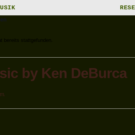
USIK
RESE
gen
t bereits stattgefunden.
sic by Ken DeBurca
.m.