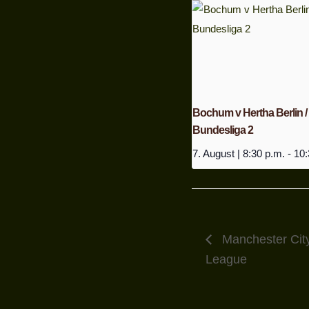
Bochum v Hertha Berlin /
Bundesliga 2
7. August | 8:30 p.m.
-
10:
Manchester City
League