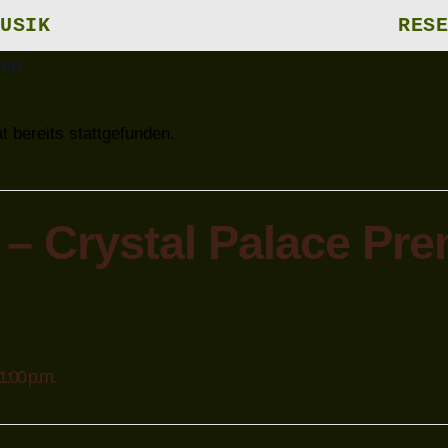
USIK
RESE
gen
t bereits stattgefunden.
 – Crystal Palace Pre
1:00 p.m.