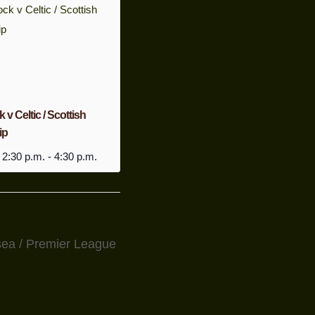
v Celtic / Scottish
ip
 2:30 p.m.
-
4:30 p.m.
sea / Premier League