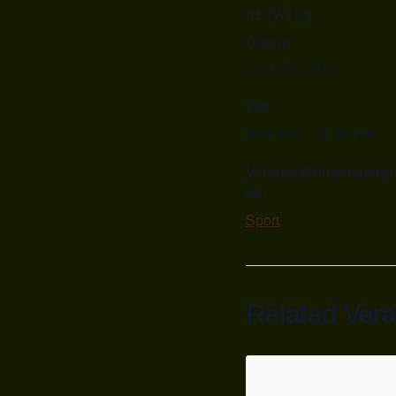
DETAILS
Datum:
23. April, 2025
Zeit:
9:00 p.m. - 11:00 p.m.
Veranstaltungskatego
rie:
Sport
Related Ver