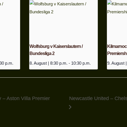
Wolfsburg v Kaiserslautern /
Kilmarnock 
Bundesliga 2
Premiersh
30 p.m.
8. August | 8:30 p.m.
-
10:30 p.m.
9. August |
 – Aston Villa Premier
Newcastle United – Chel