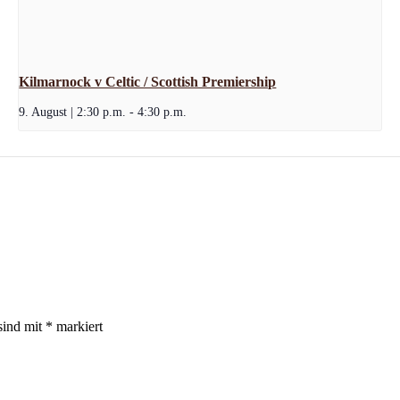
Kilmarnock v Celtic / Scottish Premiership
9. August | 2:30 p.m.
-
4:30 p.m.
sind mit
*
markiert