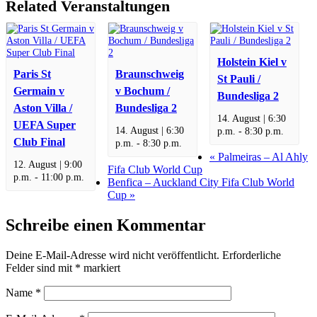
Related Veranstaltungen
Holstein Kiel v
Paris St
Braunschweig
St Pauli /
Germain v
v Bochum /
Bundesliga 2
Aston Villa /
Bundesliga 2
14. August | 6:30
UEFA Super
14. August | 6:30
p.m.
-
8:30 p.m.
Club Final
p.m.
-
8:30 p.m.
«
Palmeiras – Al Ahly
12. August | 9:00
Fifa Club World Cup
p.m.
-
11:00 p.m.
Benfica – Auckland City Fifa Club World
Cup
»
Schreibe einen Kommentar
Deine E-Mail-Adresse wird nicht veröffentlicht.
Erforderliche
Felder sind mit
*
markiert
Name
*