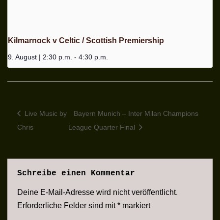
Kilmarnock v Celtic / Scottish Premiership
9. August | 2:30 p.m.
-
4:30 p.m.
Live Music by
Bayern Munich – Inter Milan Champions
Chris
League Quarter Final
Schreibe einen Kommentar
Deine E-Mail-Adresse wird nicht veröffentlicht.
Erforderliche Felder sind mit
*
markiert