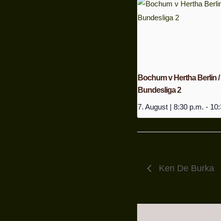
Bochum v Hertha Berlin /
Bundesliga 2
7. August | 8:30 p.m.
-
10:
Ken De Burka