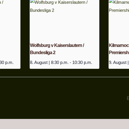
Wolfsburg v Kaiserslautern /
Kilmarnock 
Bundesliga 2
Premiersh
30 p.m.
8. August | 8:30 p.m.
-
10:30 p.m.
9. August |
E