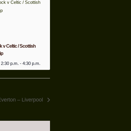
v Celtic / Scottish
ip
 2:30 p.m.
-
4:30 p.m.
verton – Liverpool