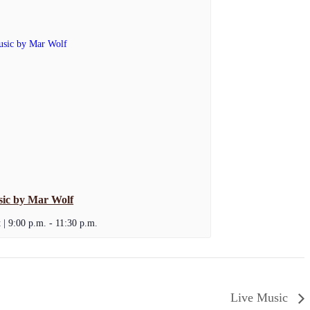
sic by Mar Wolf
 | 9:00 p.m.
-
11:30 p.m.
Live Music