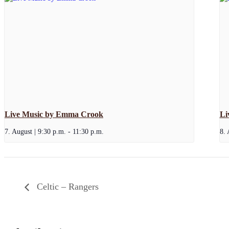
Live Music by Emma Crook
Li
7. August | 9:30 p.m.
-
11:30 p.m.
8. 
Celtic – Rangers