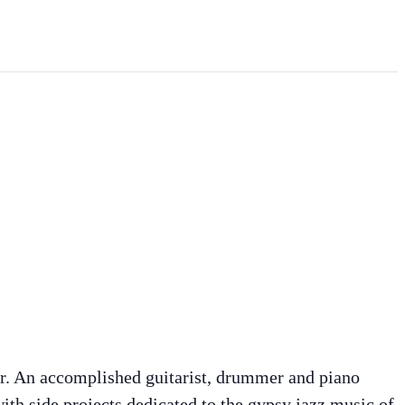
cer. An accomplished guitarist, drummer and piano
ith side projects dedicated to the gypsy jazz music of