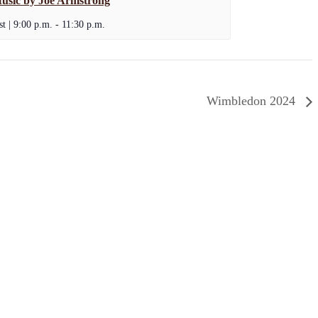
usic by Joe Armstrong
t | 9:00 p.m.
-
11:30 p.m.
Wimbledon 2024