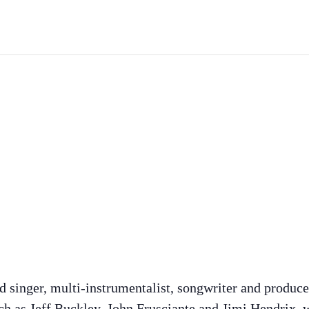
ed singer, multi-instrumentalist, songwriter and produ
h as Jeff Buckley, John Frusciante and Jimi Hendrix, w