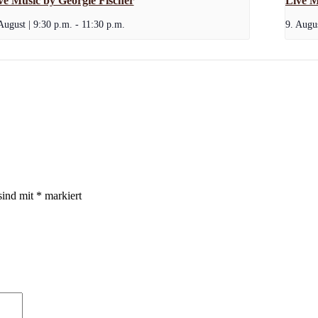
ve Music by Georgie Fischer
Live M
August | 9:30 p.m.
-
11:30 p.m.
9. Augus
sind mit
*
markiert