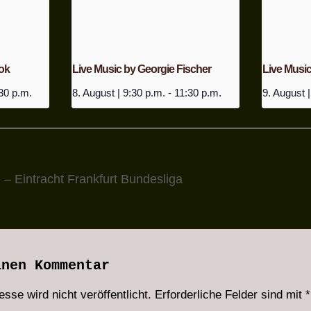
ok
Live Music by Georgie Fischer
Live Musi
30 p.m.
8. August | 9:30 p.m.
-
11:30 p.m.
9. August |
 Eintracht Frankfurt Bundesliga
inen Kommentar
sse wird nicht veröffentlicht.
Erforderliche Felder sind mit
*