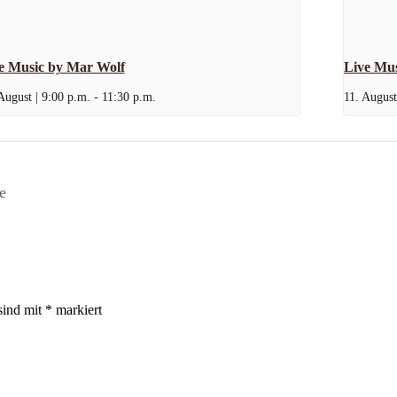
e Music by Mar Wolf
Live Mus
August | 9:00 p.m.
-
11:30 p.m.
11. August
e
sind mit
*
markiert