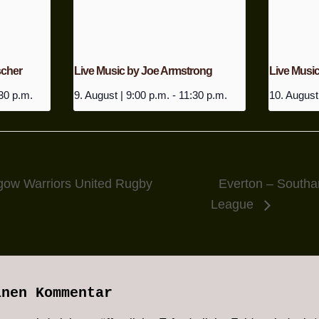
scher
Live Music by Joe Armstrong
Live Music
30 p.m.
9. August | 9:00 p.m.
-
11:30 p.m.
10. August
gow Warriors United Rugby
Everton – South
League
inen Kommentar