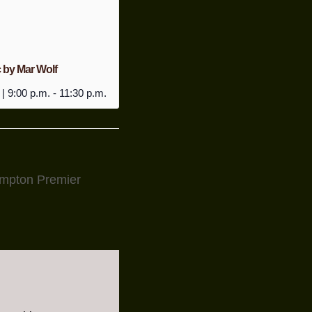
 by Mar Wolf
 | 9:00 p.m.
-
11:30 p.m.
ampton Premier