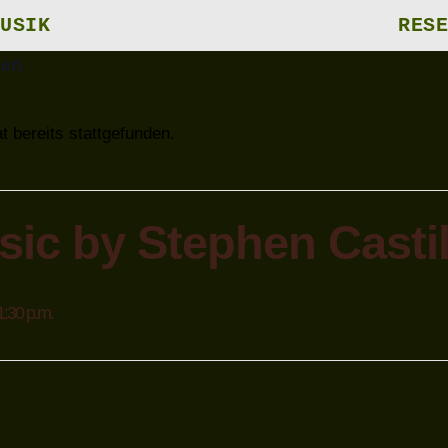
USIK
RESE
gen
t bereits stattgefunden.
sic by Stephen Castil
1:30 p.m.