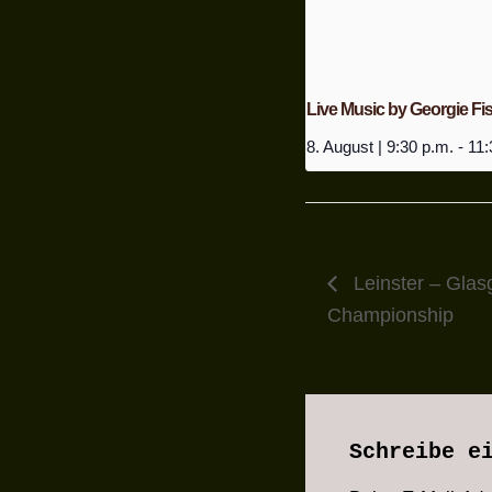
Live Music by Georgie Fi
8. August | 9:30 p.m.
-
11:
Leinster – Glas
Championship
Schreibe e