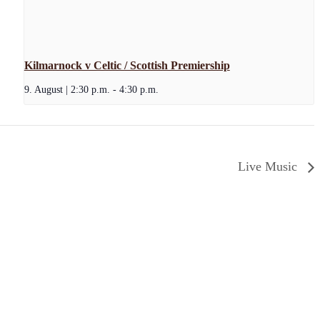
Kilmarnock v Celtic / Scottish Premiership
9. August | 2:30 p.m.
-
4:30 p.m.
Live Music