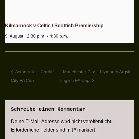
Kilmarnock v Celtic / Scottish Premiership
9. August | 2:30 p.m.
-
4:30 p.m.
Aston Villa – Cardiff
Manchester City – Plymouth Argyle
City FA Cup
English FA Cup
Schreibe einen Kommentar
Deine E-Mail-Adresse wird nicht veröffentlicht.
Erforderliche Felder sind mit
*
markiert