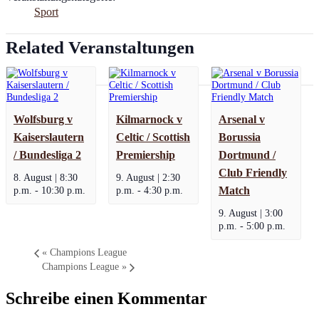
Sport
Related Veranstaltungen
Wolfsburg v
Kilmarnock v
Arsenal v
Kaiserslautern
Celtic / Scottish
Borussia
/ Bundesliga 2
Premiership
Dortmund /
Club Friendly
8. August | 8:30
9. August | 2:30
p.m.
-
10:30 p.m.
p.m.
-
4:30 p.m.
Match
9. August | 3:00
p.m.
-
5:00 p.m.
«
Champions League
Champions League
»
Schreibe einen Kommentar