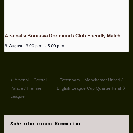
Arsenal v Borussia Dortmund / Club Friendly Match
9. August | 3:00 p.m.
-
5:00 p.m.
Arsenal – Crystal
Tottenham – Manchester United /
Palace / Premier
English League Cup Quarter Final
League
Schreibe einen Kommentar