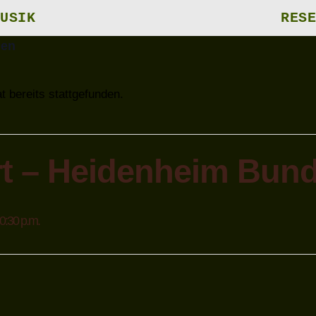
USIK
RESE
gen
t bereits stattgefunden.
rt – Heidenheim Bund
0:30 p.m.