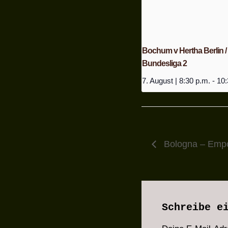
Bochum v Hertha Berlin /
Bundesliga 2
7. August | 8:30 p.m.
-
10:
Bologna – Empol
Schreibe e