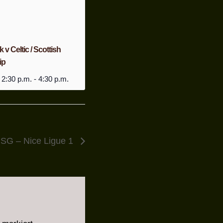
v Celtic / Scottish
ip
 2:30 p.m.
-
4:30 p.m.
SG – Nice Ligue 1