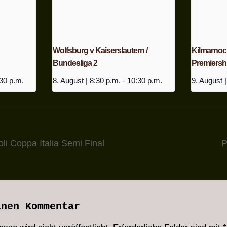
Wolfsburg v Kaiserslautern /
Kilmarnock 
Bundesliga 2
Premiersh
30 p.m.
8. August | 8:30 p.m.
-
10:30 p.m.
9. August |
i Coppa Italia Semi Final
P
inen Kommentar