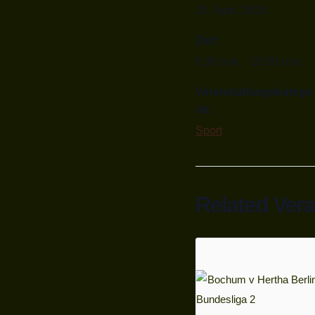
25. April, 2025
Zeit:
8:30 p.m. - 10:30 p.m.
Veranstaltungskatego
rie:
Sport
Related Ver