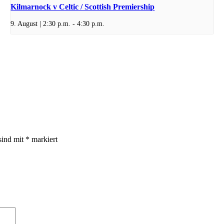
Kilmarnock v Celtic / Scottish Premiership
9. August | 2:30 p.m.
-
4:30 p.m.
sind mit
*
markiert