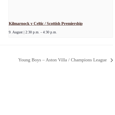
Kilmarnock v Celtic / Scottish Premiership
9. August | 2:30 p.m.
-
4:30 p.m.
Young Boys – Aston Villa / Champions League