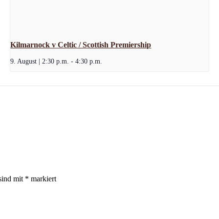
Kilmarnock v Celtic / Scottish Premiership
9. August | 2:30 p.m.
-
4:30 p.m.
sind mit
*
markiert