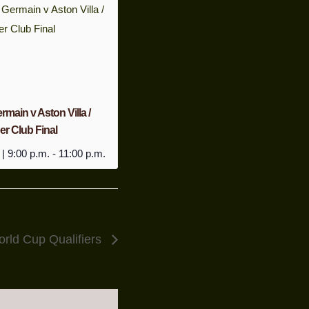
rmain v Aston Villa /
r Club Final
 | 9:00 p.m.
-
11:00 p.m.
rld Cup Qualifiers