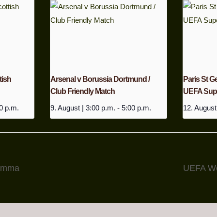
tish
Arsenal v Borussia Dortmund /
Paris St Ge
Club Friendly Match
UEFA Supe
0 p.m.
9. August | 3:00 p.m.
-
5:00 p.m.
12. August
 Emma
UEFA Wo