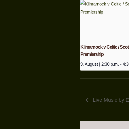
Kilmarnock v Celtic / Scot
Premiership
9. August | 2:30 p.m.
-
4:3
Live Music by