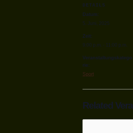
DETAILS
Datum:
5. Juni, 2025
Zeit:
9:00 p.m. - 11:00 p.m.
Veranstaltungskatego
rie:
Sport
Related Ver