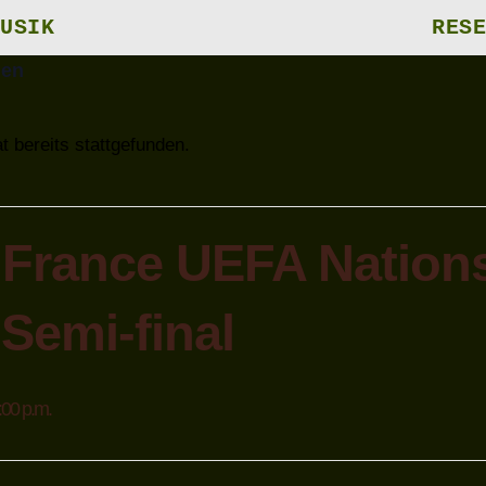
USIK
RESE
gen
t bereits stattgefunden.
 France UEFA Nation
Semi-final
:00 p.m.